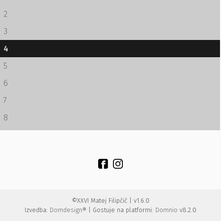
2
3
4
5
6
7
8
©XXVI Matej Filipčič | v1.6.0
Izvedba:
Domdesign®
| Gostuje na platformi:
Domnio
v8.2.0