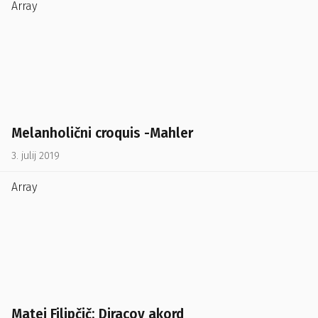
Array
Melanholični croquis -Mahler
3. julij 2019
Array
Matej Filipčič: Diracov akord