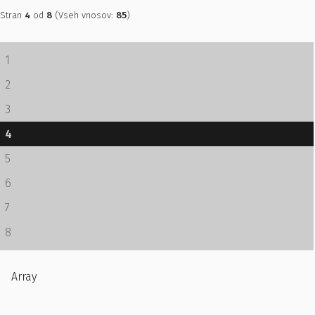
Stran
4
od
8
(Vseh vnosov:
85
)
1
2
3
4
5
6
7
8
Array