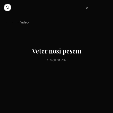
en
»
»
»
Video
Veter nosi pesem
17. avgust 2023