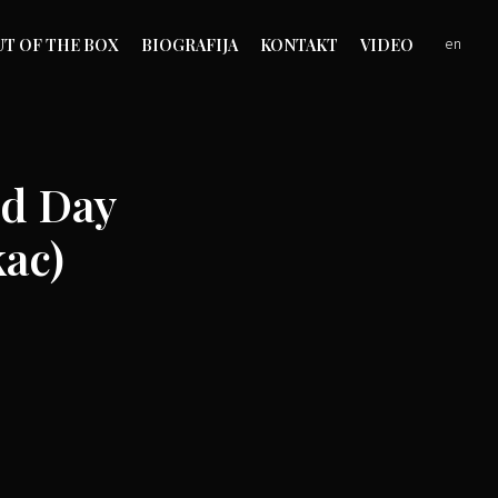
UT OF THE BOX
BIOGRAFIJA
KONTAKT
VIDEO
en
od Day
kac)