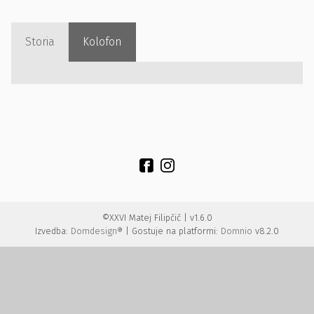
Storia
Kolofon
©XXVI Matej Filipčič | v1.6.0
Izvedba:
Domdesign®
| Gostuje na platformi:
Domnio
v8.2.0