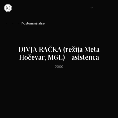
en
»
»
»
Kostumografije
DIVJA RAČKA (režija Meta
Hočevar, MGL) - asistenca
2000