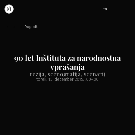
en
»
»
»
Dogodki
90 let Inštituta za narodnostna
vprašanja
režija, scenografija, scenarij
torek, 15. december 2015
, .00
–
.00