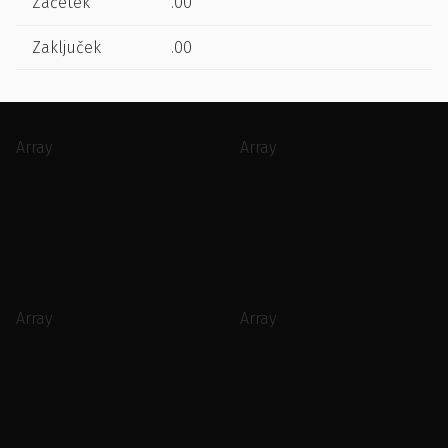
Začetek
.00
Zaključek
.00
Array
Array
Array
Array